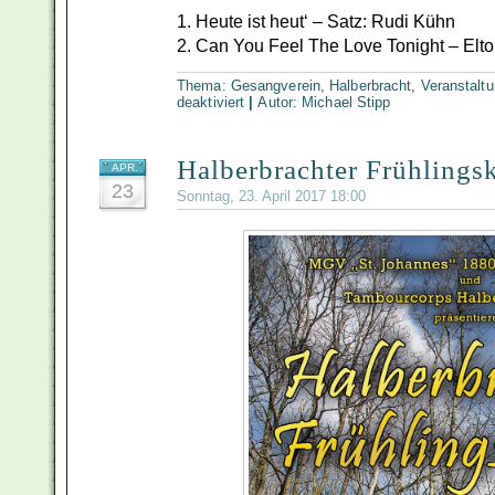
1. Heute ist heut‘ – Satz: Rudi Kühn
2. Can You Feel The Love Tonight – Elt
Thema:
Gesangverein
,
Halberbracht
,
Veranstalt
für
deaktiviert
|
Autor:
Michael Stipp
Maibaum-
Aufstellen
2017
Halberbrachter Frühlings
APR.
23
Sonntag, 23. April 2017 18:00