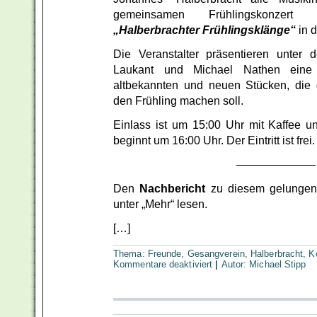
gemeinsamen Frühlingskonzer
„Halberbrachter Frühlingsklänge“
in d
Die Veranstalter präsentieren unter 
Laukant und Michael Nathen eine
altbekannten und neuen Stücken, die
den Frühling machen soll.
Einlass ist um 15:00 Uhr mit Kaffee 
beginnt um 16:00 Uhr. Der Eintritt ist frei.
———————
Den
Nachbericht
zu diesem gelungen
unter „Mehr“ lesen.
[…]
Thema:
Freunde
,
Gesangverein
,
Halberbracht
,
K
für
Kommentare deaktiviert
|
Autor:
Michael Stipp
Halberbrachter
Frühlingsklänge
–
Update